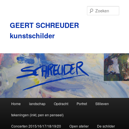
Zoek
GEERT SCHREUDER
kunstschilder
Hoofdmenu
Home
landschap
Opdracht
Portret
Stilleven
Spring
tekeningen (inkt, pen en penseel)
naar
Concerten 2015/16/17/18/19/20
Open atelier
De schilder
de