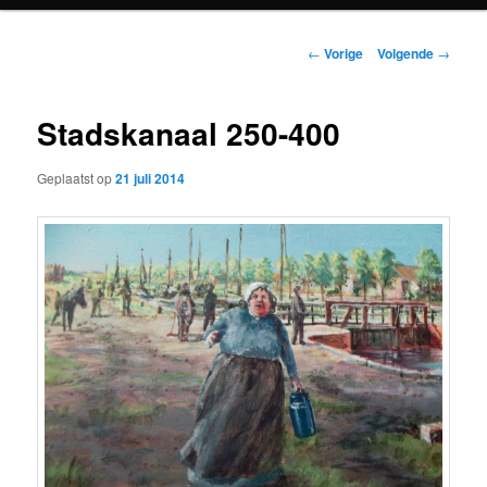
primaire
Berichtnavigatie
←
Vorige
Volgende
→
inhoud
Stadskanaal 250-400
Geplaatst op
21 juli 2014