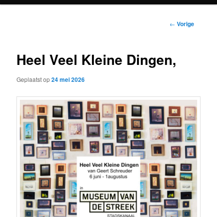
primaire
Berichtnavigatie
←
Vorige
inhoud
Heel Veel Kleine Dingen,
Geplaatst op
24 mei 2026