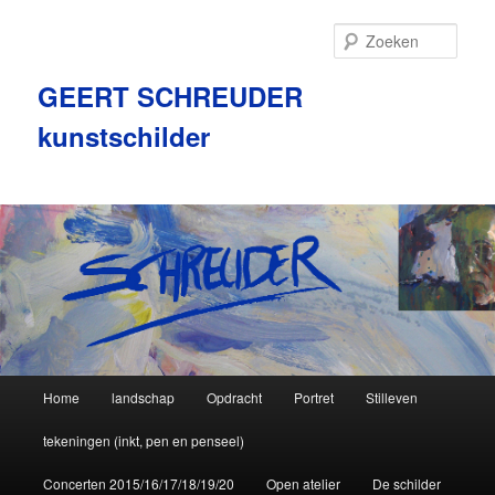
Zoek
GEERT SCHREUDER
kunstschilder
Hoofdmenu
Home
landschap
Opdracht
Portret
Stilleven
Spring
tekeningen (inkt, pen en penseel)
naar
Concerten 2015/16/17/18/19/20
Open atelier
De schilder
de